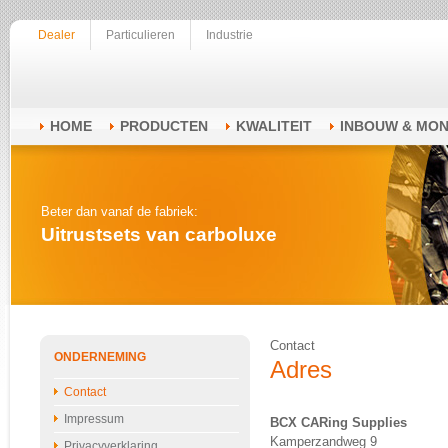
Dealer
Particulieren
Industrie
HOME
PRODUCTEN
KWALITEIT
INBOUW & MO
Beter dan vanaf de fabriek:
Uitrustsets van carboluxe
Contact
ONDERNEMING
Adres
Contact
Impressum
BCX CARing Supplies
Kamperzandweg 9
Privacyverklaring