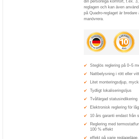
din personliga komfort, t.ex. 3
reglagen och kan även använd
på Quadro-reglaget är bredare 
manövrera.
Steglös reglering på 0–5 me
Nattbelysning i rött eller vit
Litet monteringsdjup, mycke
Tydligt lokaliseringsljus
Tvåfärgad statusindikering (r
Elektronisk reglering för lå
10 års garanti endast från 
Reglering med termostatfu
100 % effekt
effekt på varje reglageläge