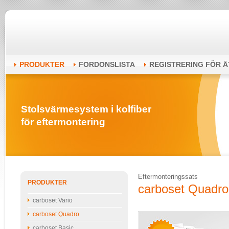
PRODUKTER
FORDONSLISTA
REGISTRERING FÖR 
Stolsvärmesystem i kolfiber
för eftermontering
Eftermonteringssats
PRODUKTER
carboset Quadro
carboset Vario
carboset Quadro
carboset Basic