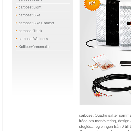
carboset Light
carboset Bike
carboset Bike Comfort
carboset Truck
carboset Wellness
Kolfibervärmematta
carboset Quadro sätter samma 
fråga om manövrering, design 
steglösa regleringen från 0 till 5