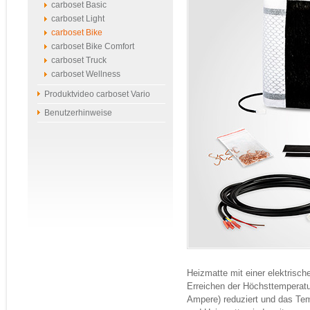
carboset Basic
carboset Light
carboset Bike
carboset Bike Comfort
carboset Truck
carboset Wellness
Produktvideo carboset Vario
Benutzerhinweise
Heizmatte mit einer elektrisch
Erreichen der Höchsttemperatu
Ampere) reduziert und das Tem