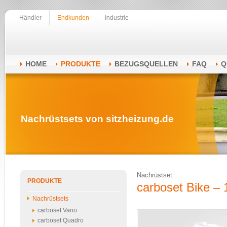
Händler
Endkunden
Industrie
HOME
PRODUKTE
BEZUGSQUELLEN
FAQ
Q
Nachrüstsets von sitzheizung.de
Nachrüstset
PRODUKTE
carboset Bike – 1
Nachrüstsets
carboset Vario
carboset Quadro