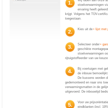
Wij raden aan onze ac
1.
stoelverwarmingen vi
ervaring heeft geleerd
krijgt. Volgens het TÜV-certif
toegestaan.
Kies uit de
lijst me
2.
Selecteer onder
gara
3.
geschikte montagepar
stoelverwarmingen ook
rijtuigstoffeerder van uw keuz
Bij voertuigen met gel
4.
de inbouw bemoeilijkt
De kussens worden do
gedemonteerd en naar ons toe
verwarmingsmatten in de gelij
uitgevoerd. De inbouwtijd bedra
Voor uw prijsoriëntati
5.
eindklanten (incl. 19