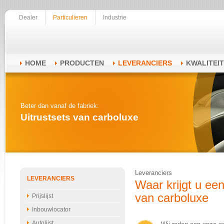
Dealer
Particulieren
Industrie
HOME
PRODUCTEN
LEVERANCIERS
KWALITEIT
Beter dan vanaf de fabriek:
Uitrustsets van carboluxe
Leveranciers
LEVERANCIERS
Waar krijgt u ee
van carboluxe
Prijslijst
Inbouwlocator
Autolijst